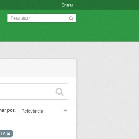
Entrar
nar por
CTA