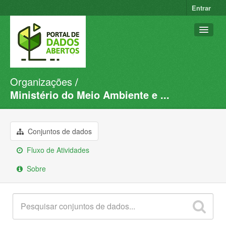
Entrar
Organizações
Conjuntos de dados
Ministério do Meio Ambiente e ...
Organizações
Grupos
Conjuntos de dados
Sobre
Fluxo de Atividades
Sobre