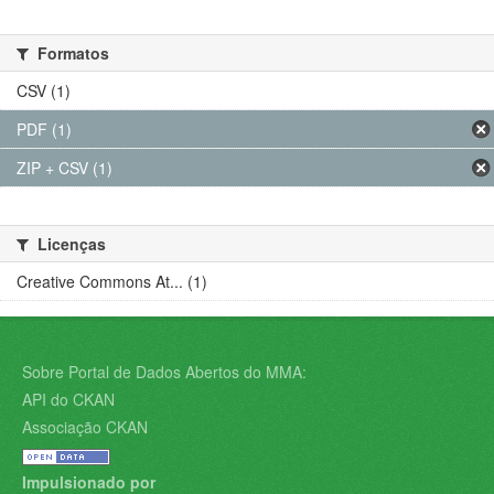
Formatos
CSV (1)
PDF (1)
ZIP + CSV (1)
Licenças
Creative Commons At... (1)
Sobre Portal de Dados Abertos do MMA:
API do CKAN
Associação CKAN
Impulsionado por