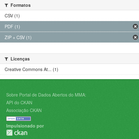
Formatos
CSV (1)
PDF (1)
ZIP + CSV (1)
Licenças
Creative Commons At... (1)
Sobre Portal de Dados Abertos do MMA:
API do CKAN
Associação CKAN
Impulsionado por