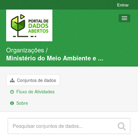
Entrar
Organizações
Conjuntos de dados
Ministério do Meio Ambiente e ...
Organizações
Grupos
Conjuntos de dados
Sobre
Fluxo de Atividades
Sobre