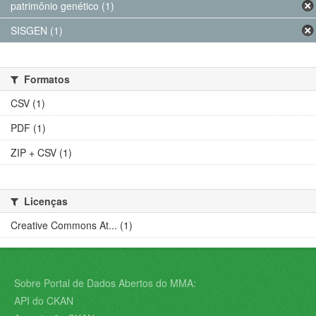
patrimônio genético (1)
SISGEN (1)
Formatos
CSV (1)
PDF (1)
ZIP + CSV (1)
Licenças
Creative Commons At... (1)
Sobre Portal de Dados Abertos do MMA:
API do CKAN