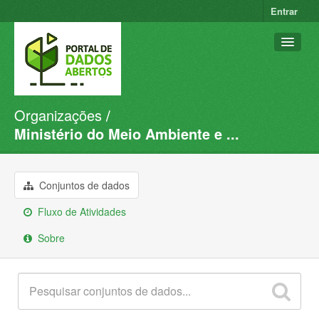
Entrar
Organizações
Conjuntos de dados
Ministério do Meio Ambiente e ...
Organizações
Grupos
Conjuntos de dados
Sobre
Fluxo de Atividades
Sobre