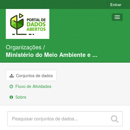
Entrar
Organizações
Conjuntos de dados
Ministério do Meio Ambiente e ...
Organizações
Grupos
Conjuntos de dados
Sobre
Fluxo de Atividades
Sobre