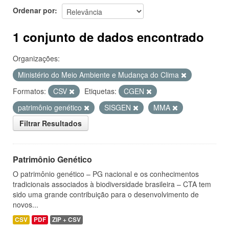
Ordenar por
1 conjunto de dados encontrado
Organizações:
Ministério do Meio Ambiente e Mudança do Clima
Formatos:
CSV
Etiquetas:
CGEN
patrimônio genético
SISGEN
MMA
Filtrar Resultados
Patrimônio Genético
O patrimônio genético – PG nacional e os conhecimentos
tradicionais associados à biodiversidade brasileira – CTA tem
sido uma grande contribuição para o desenvolvimento de
novos...
CSV
PDF
ZIP + CSV