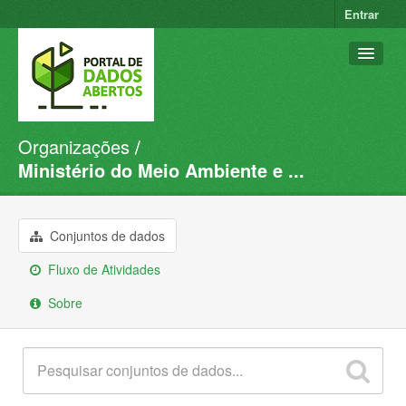
Entrar
Organizações
Conjuntos de dados
Ministério do Meio Ambiente e ...
Organizações
Grupos
Conjuntos de dados
Sobre
Fluxo de Atividades
Sobre