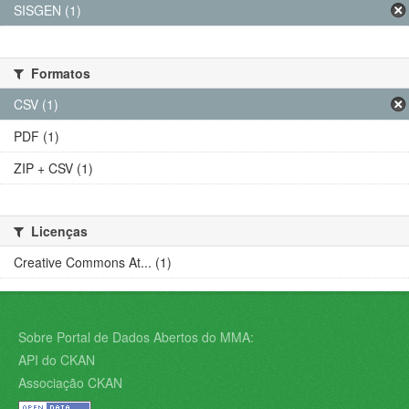
SISGEN (1)
Formatos
CSV (1)
PDF (1)
ZIP + CSV (1)
Licenças
Creative Commons At... (1)
Sobre Portal de Dados Abertos do MMA:
API do CKAN
Associação CKAN