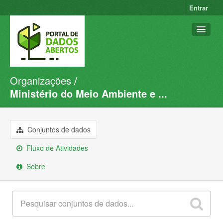
Entrar
Organizações
Conjuntos de dados
Ministério do Meio Ambiente e ...
Organizações
Grupos
Conjuntos de dados
Sobre
Fluxo de Atividades
Sobre