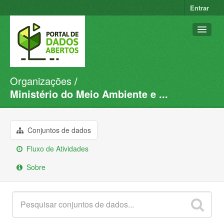
Entrar
Organizações
Conjuntos de dados
Ministério do Meio Ambiente e ...
Organizações
Grupos
Conjuntos de dados
Sobre
Fluxo de Atividades
Sobre