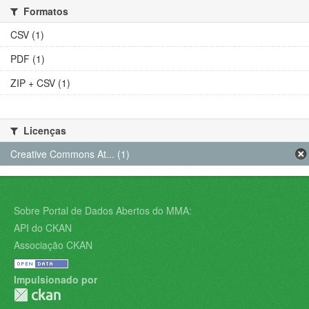
Formatos
CSV (1)
PDF (1)
ZIP + CSV (1)
Licenças
Creative Commons At... (1)
Sobre Portal de Dados Abertos do MMA:
API do CKAN
Associação CKAN
Impulsionado por