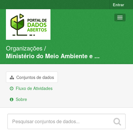
Entrar
Organizações
Conjuntos de dados
Ministério do Meio Ambiente e ...
Organizações
Grupos
Conjuntos de dados
Sobre
Fluxo de Atividades
Sobre