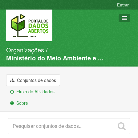
Entrar
Organizações
Conjuntos de dados
Ministério do Meio Ambiente e ...
Organizações
Grupos
Conjuntos de dados
Sobre
Fluxo de Atividades
Sobre