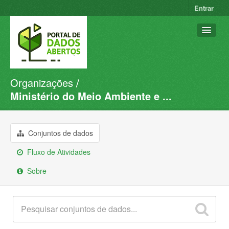
Entrar
Organizações
Conjuntos de dados
Ministério do Meio Ambiente e ...
Organizações
Grupos
Conjuntos de dados
Sobre
Fluxo de Atividades
Sobre