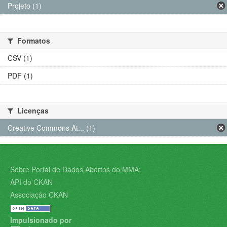
Projeto (1)
Formatos
CSV (1)
PDF (1)
Licenças
Creative Commons At... (1)
Sobre Portal de Dados Abertos do MMA:
API do CKAN
Associação CKAN
Impulsionado por