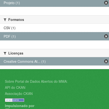
Projeto (1)
Formatos
CSV (1)
PDF (1)
Licenças
Creative Commons At... (1)
Sobre Portal de Dados Abertos do MMA:
API do CKAN
Associação CKAN
Impulsionado por