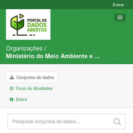
Entrar
Organizações
Conjuntos de dados
Ministério do Meio Ambiente e ...
Organizações
Grupos
Conjuntos de dados
Sobre
Fluxo de Atividades
Sobre