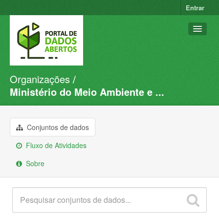
Entrar
Organizações
Conjuntos de dados
Ministério do Meio Ambiente e ...
Organizações
Grupos
Conjuntos de dados
Sobre
Fluxo de Atividades
Sobre