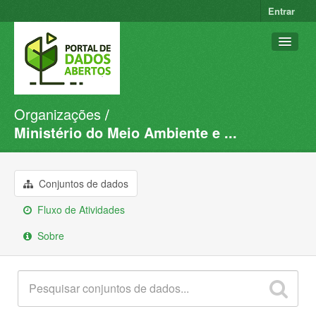
Entrar
Organizações
Conjuntos de dados
Ministério do Meio Ambiente e ...
Organizações
Grupos
Conjuntos de dados
Sobre
Fluxo de Atividades
Sobre