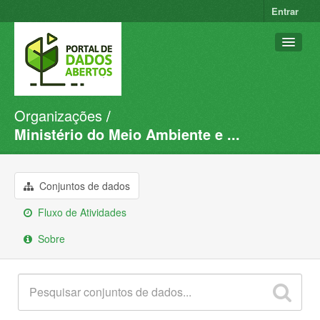
Entrar
Organizações
Conjuntos de dados
Ministério do Meio Ambiente e ...
Organizações
Grupos
Conjuntos de dados
Sobre
Fluxo de Atividades
Sobre