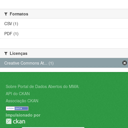
Formatos
CSV (1)
PDF (1)
Licenças
Creative Commons At... (1)
Sobre Portal de Dados Abertos do MMA:
API do CKAN
Associação CKAN
Impulsionado por