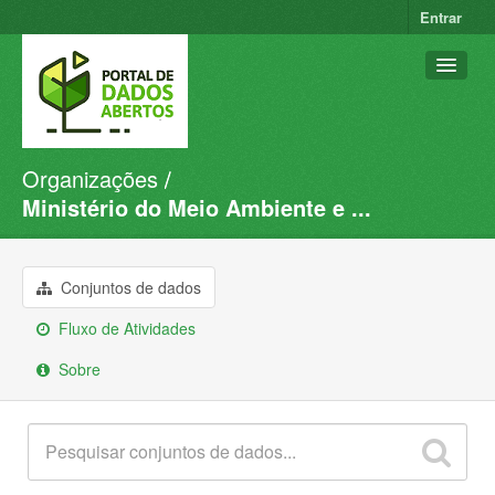
Entrar
Organizações
Conjuntos de dados
Ministério do Meio Ambiente e ...
Organizações
Grupos
Conjuntos de dados
Sobre
Fluxo de Atividades
Sobre