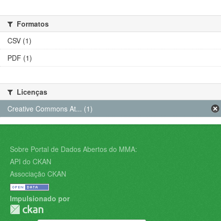
Formatos
CSV (1)
PDF (1)
Licenças
Creative Commons At... (1)
Sobre Portal de Dados Abertos do MMA:
API do CKAN
Associação CKAN
Impulsionado por