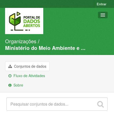
Entrar
Organizações
Conjuntos de dados
Ministério do Meio Ambiente e ...
Organizações
Grupos
Conjuntos de dados
Sobre
Fluxo de Atividades
Sobre