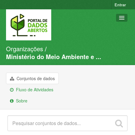
Entrar
Organizações
Conjuntos de dados
Ministério do Meio Ambiente e ...
Organizações
Grupos
Conjuntos de dados
Sobre
Fluxo de Atividades
Sobre