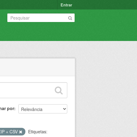
Entrar
nar por
ZIP + CSV
Etiquetas: