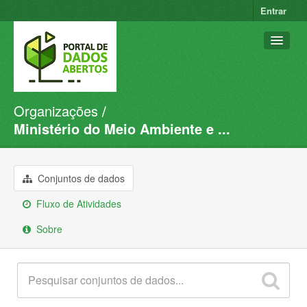
Entrar
Organizações
Conjuntos de dados
Ministério do Meio Ambiente e ...
Organizações
Grupos
Conjuntos de dados
Sobre
Fluxo de Atividades
Sobre