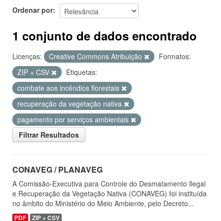
Ordenar por
1 conjunto de dados encontrado
Licenças:
Creative Commons Atribuição
Formatos:
ZIP + CSV
Etiquetas:
combate aos incêndios florestais
recuperação da vegetação nativa
pagamento por serviços ambientais
Filtrar Resultados
CONAVEG / PLANAVEG
A Comissão-Executiva para Controle do Desmatamento Ilegal
e Recuperação da Vegetação Nativa (CONAVEG) foi instituída
no âmbito do Ministério do Meio Ambiente, pelo Decreto...
PDF
ZIP + CSV