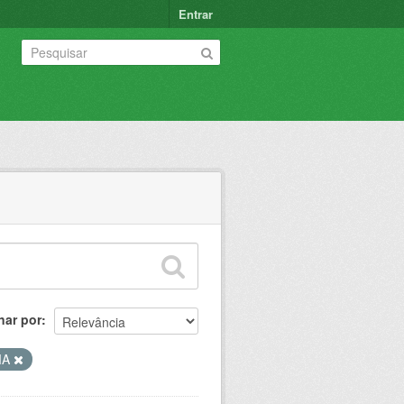
Entrar
nar por
MA