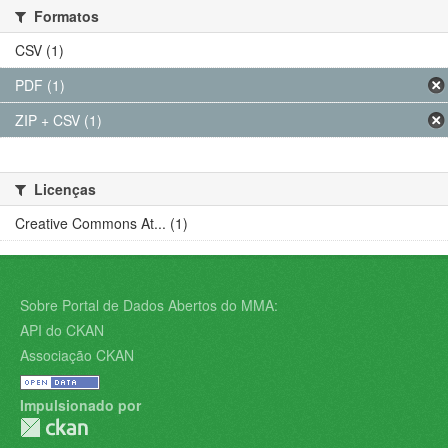
Formatos
CSV (1)
PDF (1)
ZIP + CSV (1)
Licenças
Creative Commons At... (1)
Sobre Portal de Dados Abertos do MMA:
API do CKAN
Associação CKAN
Impulsionado por