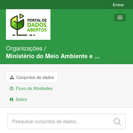
Entrar
Organizações
Conjuntos de dados
Ministério do Meio Ambiente e ...
Organizações
Grupos
Conjuntos de dados
Sobre
Fluxo de Atividades
Sobre