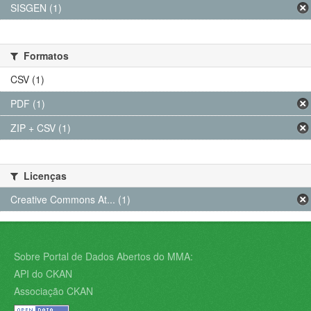
SISGEN (1)
Formatos
CSV (1)
PDF (1)
ZIP + CSV (1)
Licenças
Creative Commons At... (1)
Sobre Portal de Dados Abertos do MMA:
API do CKAN
Associação CKAN