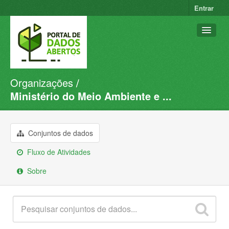
Entrar
Organizações
Conjuntos de dados
Ministério do Meio Ambiente e ...
Organizações
Grupos
Conjuntos de dados
Sobre
Fluxo de Atividades
Sobre