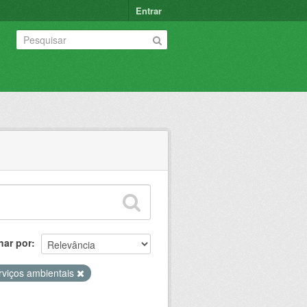
Entrar
nar por
rviços ambientais