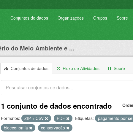
Conjuntos de dados
Organizações
Grupos
Sobre
ério do Meio Ambiente e ...
Conjuntos de dados
Fluxo de Atividades
Sobre
1 conjunto de dados encontrado
Orde
Formatos:
ZIP + CSV
PDF
Etiquetas:
pagamento por se
bioeconomia
conservação