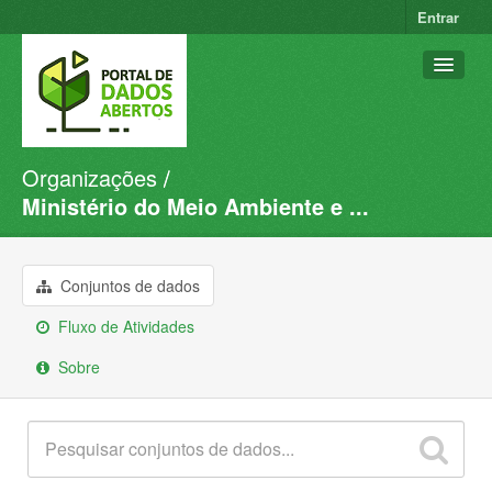
Entrar
Organizações
Conjuntos de dados
Ministério do Meio Ambiente e ...
Organizações
Grupos
Conjuntos de dados
Sobre
Fluxo de Atividades
Sobre