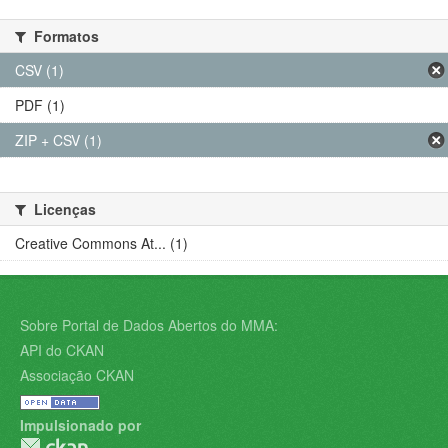
Formatos
CSV (1)
PDF (1)
ZIP + CSV (1)
Licenças
Creative Commons At... (1)
Sobre Portal de Dados Abertos do MMA:
API do CKAN
Associação CKAN
Impulsionado por