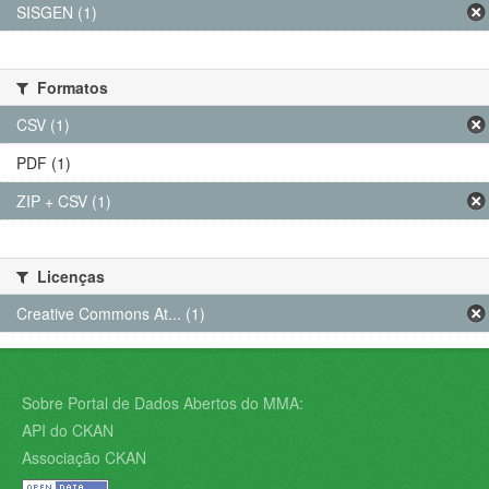
SISGEN (1)
Formatos
CSV (1)
PDF (1)
ZIP + CSV (1)
Licenças
Creative Commons At... (1)
Sobre Portal de Dados Abertos do MMA:
API do CKAN
Associação CKAN