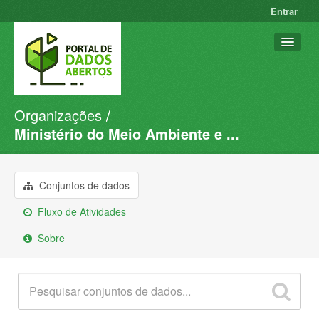
Entrar
Organizações
Conjuntos de dados
Ministério do Meio Ambiente e ...
Organizações
Grupos
Conjuntos de dados
Sobre
Fluxo de Atividades
Sobre