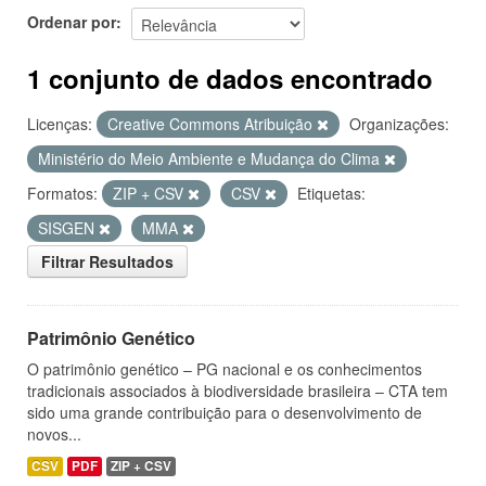
Ordenar por
1 conjunto de dados encontrado
Licenças:
Creative Commons Atribuição
Organizações:
Ministério do Meio Ambiente e Mudança do Clima
Formatos:
ZIP + CSV
CSV
Etiquetas:
SISGEN
MMA
Filtrar Resultados
Patrimônio Genético
O patrimônio genético – PG nacional e os conhecimentos
tradicionais associados à biodiversidade brasileira – CTA tem
sido uma grande contribuição para o desenvolvimento de
novos...
CSV
PDF
ZIP + CSV