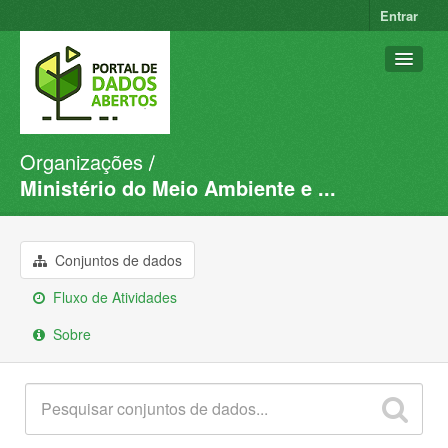
Entrar
Organizações
Conjuntos de dados
Ministério do Meio Ambiente e ...
Organizações
Grupos
Conjuntos de dados
Sobre
Fluxo de Atividades
Sobre