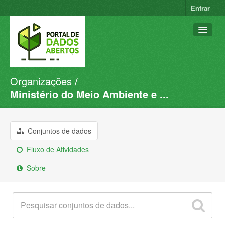
Entrar
Organizações
Conjuntos de dados
Ministério do Meio Ambiente e ...
Organizações
Grupos
Conjuntos de dados
Sobre
Fluxo de Atividades
Sobre