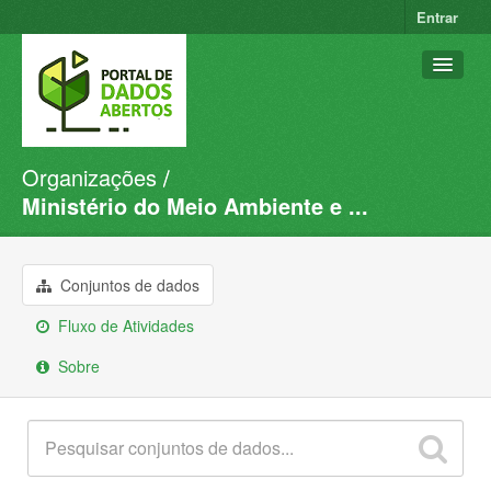
Entrar
Organizações
Conjuntos de dados
Ministério do Meio Ambiente e ...
Organizações
Grupos
Conjuntos de dados
Sobre
Fluxo de Atividades
Sobre