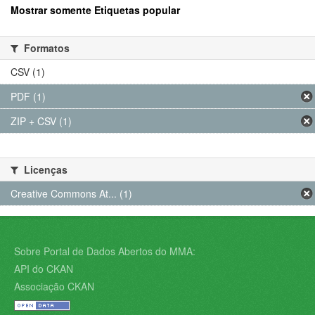
Mostrar somente Etiquetas popular
Formatos
CSV (1)
PDF (1)
ZIP + CSV (1)
Licenças
Creative Commons At... (1)
Sobre Portal de Dados Abertos do MMA:
API do CKAN
Associação CKAN