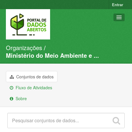
Entrar
Organizações
Conjuntos de dados
Ministério do Meio Ambiente e ...
Organizações
Grupos
Conjuntos de dados
Sobre
Fluxo de Atividades
Sobre