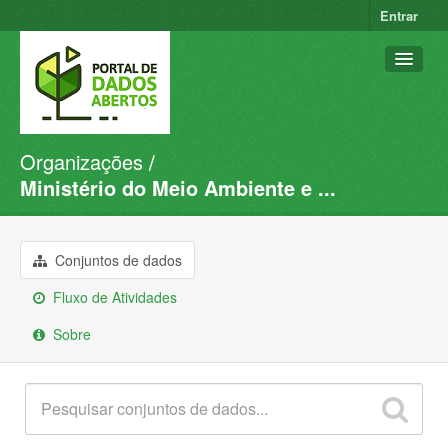
Entrar
Organizações
Conjuntos de dados
Ministério do Meio Ambiente e ...
Organizações
Grupos
Conjuntos de dados
Sobre
Fluxo de Atividades
Sobre