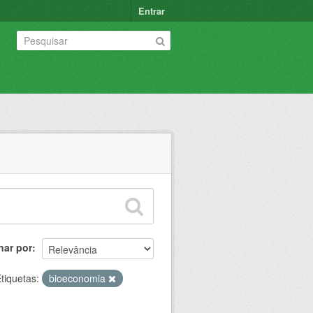
Entrar
nar por
tiquetas:
bioeconomia