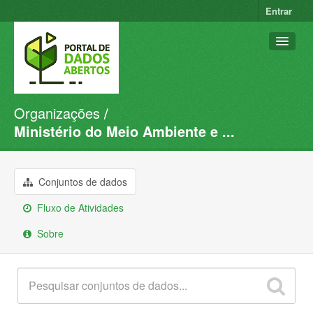
Entrar
Organizações
Conjuntos de dados
Ministério do Meio Ambiente e ...
Organizações
Grupos
Conjuntos de dados
Sobre
Fluxo de Atividades
Sobre