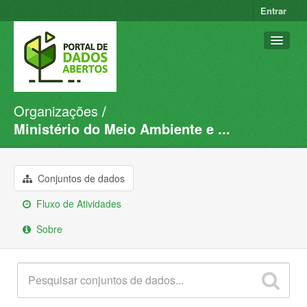
Entrar
Organizações
Conjuntos de dados
Ministério do Meio Ambiente e ...
Organizações
Grupos
Conjuntos de dados
Sobre
Fluxo de Atividades
Sobre