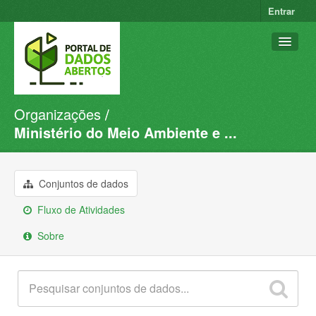
Entrar
Organizações
Conjuntos de dados
Ministério do Meio Ambiente e ...
Organizações
Grupos
Conjuntos de dados
Sobre
Fluxo de Atividades
Sobre