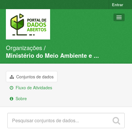
Entrar
Organizações
Conjuntos de dados
Ministério do Meio Ambiente e ...
Organizações
Grupos
Conjuntos de dados
Sobre
Fluxo de Atividades
Sobre