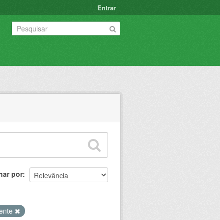
Entrar
nar por
iente