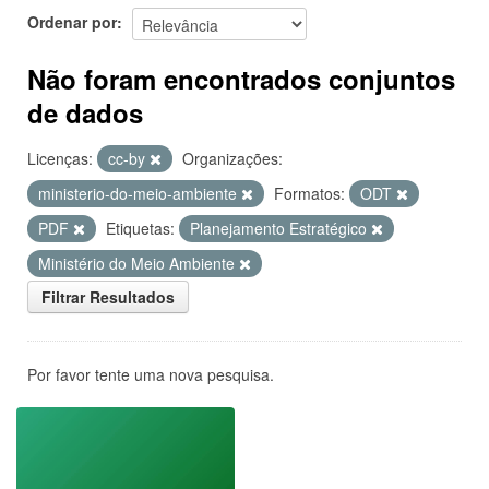
Ordenar por
Não foram encontrados conjuntos
de dados
Licenças:
cc-by
Organizações:
ministerio-do-meio-ambiente
Formatos:
ODT
PDF
Etiquetas:
Planejamento Estratégico
Ministério do Meio Ambiente
Filtrar Resultados
Por favor tente uma nova pesquisa.