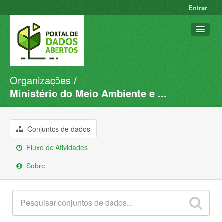
Entrar
Organizações
Conjuntos de dados
Ministério do Meio Ambiente e ...
Organizações
Grupos
Conjuntos de dados
Sobre
Fluxo de Atividades
Sobre