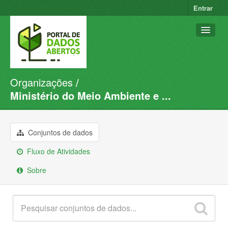
Entrar
Organizações
Conjuntos de dados
Ministério do Meio Ambiente e ...
Organizações
Grupos
Conjuntos de dados
Sobre
Fluxo de Atividades
Sobre