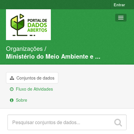
Entrar
Organizações
Conjuntos de dados
Ministério do Meio Ambiente e ...
Organizações
Grupos
Conjuntos de dados
Sobre
Fluxo de Atividades
Sobre