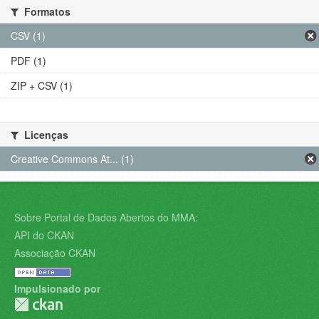
Formatos
CSV (1)
PDF (1)
ZIP + CSV (1)
Licenças
Creative Commons At... (1)
Sobre Portal de Dados Abertos do MMA:
API do CKAN
Associação CKAN
Impulsionado por