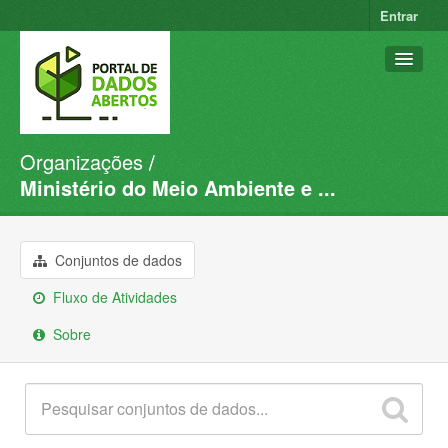
Entrar
Organizações
Conjuntos de dados
Ministério do Meio Ambiente e ...
Organizações
Grupos
Conjuntos de dados
Sobre
Fluxo de Atividades
Sobre