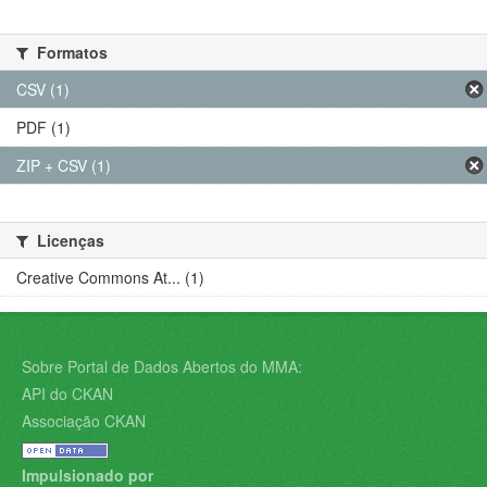
Formatos
CSV (1)
PDF (1)
ZIP + CSV (1)
Licenças
Creative Commons At... (1)
Sobre Portal de Dados Abertos do MMA:
API do CKAN
Associação CKAN
Impulsionado por