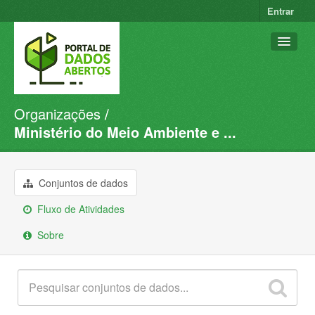
Entrar
Organizações
Conjuntos de dados
Ministério do Meio Ambiente e ...
Organizações
Grupos
Conjuntos de dados
Sobre
Fluxo de Atividades
Sobre