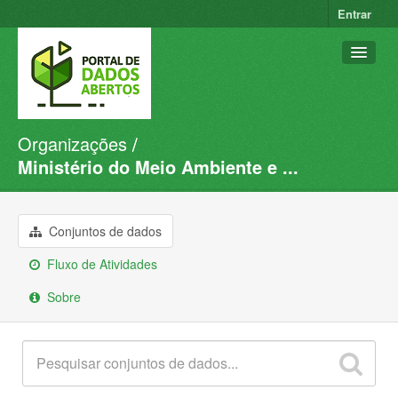
Entrar
Organizações
Conjuntos de dados
Ministério do Meio Ambiente e ...
Organizações
Grupos
Conjuntos de dados
Sobre
Fluxo de Atividades
Sobre