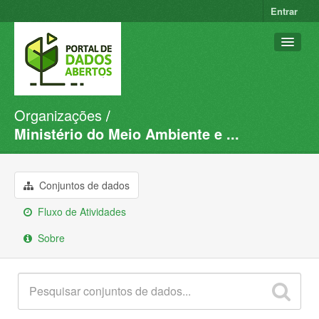
Entrar
Organizações
Conjuntos de dados
Ministério do Meio Ambiente e ...
Organizações
Grupos
Conjuntos de dados
Sobre
Fluxo de Atividades
Sobre