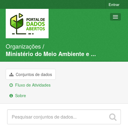
Entrar
Organizações
Conjuntos de dados
Ministério do Meio Ambiente e ...
Organizações
Grupos
Conjuntos de dados
Sobre
Fluxo de Atividades
Sobre