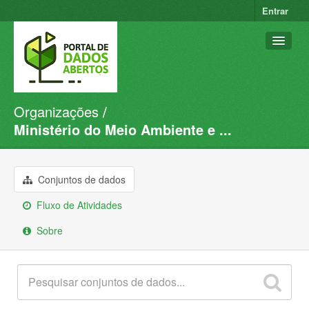
Entrar
Organizações
Conjuntos de dados
Ministério do Meio Ambiente e ...
Organizações
Grupos
Conjuntos de dados
Sobre
Fluxo de Atividades
Sobre