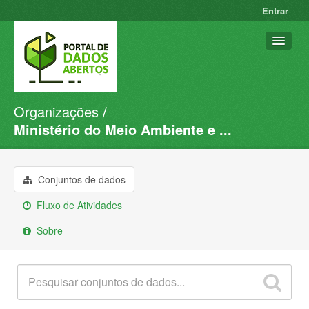
Entrar
Organizações
Conjuntos de dados
Ministério do Meio Ambiente e ...
Organizações
Grupos
Conjuntos de dados
Sobre
Fluxo de Atividades
Sobre