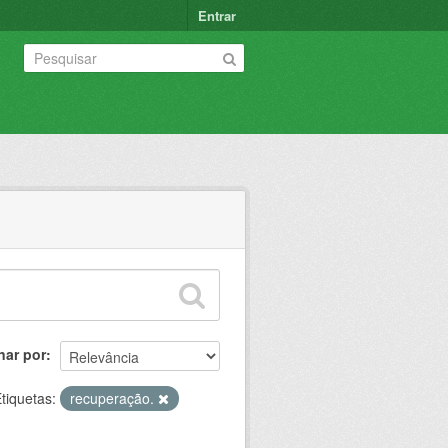
Entrar
nar por
tiquetas:
recuperação.