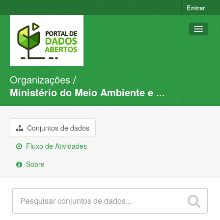
Entrar
Organizações
Conjuntos de dados
Ministério do Meio Ambiente e ...
Organizações
Grupos
Conjuntos de dados
Sobre
Fluxo de Atividades
Sobre