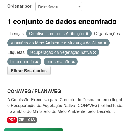
Ordenar por
1 conjunto de dados encontrado
Licenças:
Creative Commons Atribuição
Organizações:
Ministério do Meio Ambiente e Mudança do Clima
Etiquetas:
recuperação da vegetação nativa
bioeconomia
conservação
Filtrar Resultados
CONAVEG / PLANAVEG
A Comissão-Executiva para Controle do Desmatamento Ilegal
e Recuperação da Vegetação Nativa (CONAVEG) foi instituída
no âmbito do Ministério do Meio Ambiente, pelo Decreto...
PDF
ZIP + CSV