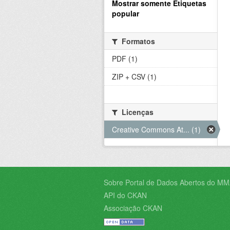
Mostrar somente Etiquetas
popular
Formatos
PDF (1)
ZIP + CSV (1)
Licenças
Creative Commons At... (1)
Sobre Portal de Dados Abertos do MM
API do CKAN
Associação CKAN